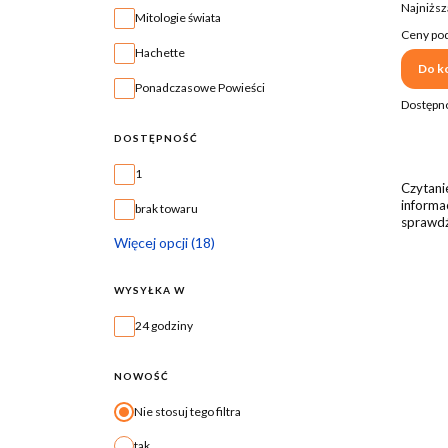
Najniższ
Mitologie świata
Ceny pod
Hachette
Do k
Ponadczasowe Powieści
Dostępn
DOSTĘPNOŚĆ
Dostępność
1
Czytani
informa
brak towaru
sprawdź
Więcej opcji (18)
WYSYŁKA W
Wysyłka w
24 godziny
NOWOŚĆ
Nie stosuj tego filtra
tak