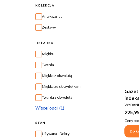
KOLEKCJA
Kolekcja
Antykwariat
Zestawy
OKŁADKA
Okładka
Miękka
Twarda
Miękka z obwolutą
Miękka ze skrzydełkami
Gazet
indek
Twarda z obwolutą
PRODUC
WYDANI
Więcej opcji (1)
Cena b
225,95
Ceny pod
STAN
Do k
Stan
Używana - Dobry