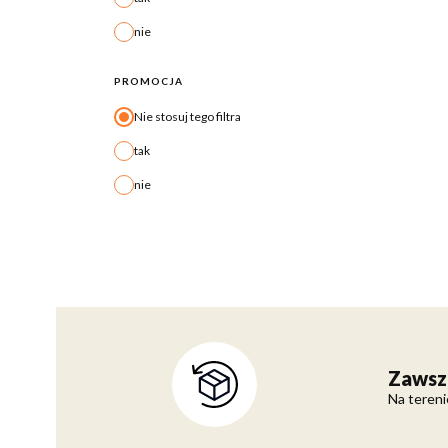
nie
PROMOCJA
Nie stosuj tego filtra
tak
nie
Zawsz
Na tereni