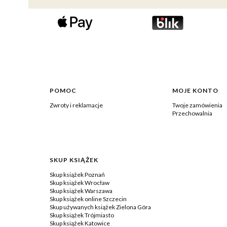
Linki w stopce
POMOC
MOJE KONTO
Zwroty i reklamacje
Twoje zamówienia
Przechowalnia
SKUP KSIĄŻEK
Skup książek Poznań
Skup książek Wrocław
Skup książek Warszawa
Skup książek online Szczecin
Skup używanych książek Zielona Góra
Skup książek Trójmiasto
Skup książek Katowice