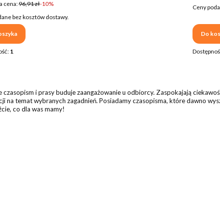
a cena:
96,91 zł
-10%
Ceny poda
ane bez kosztów dostawy.
oszyka
Do kos
ość:
1
Dostępnoś
e czasopism i prasy buduje zaangażowanie u odbiorcy. Zaspokajają ciekawość c
cji na temat wybranych zagadnień. Posiadamy czasopisma, które dawno wyszł
cie, co dla was mamy!