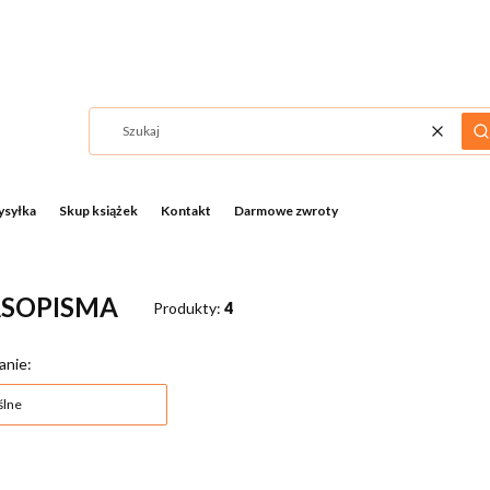
Wyczyść
S
syłka
Skup książek
Kontakt
Darmowe zwroty
SOPISMA
Produkty:
4
a produktów
anie:
lne