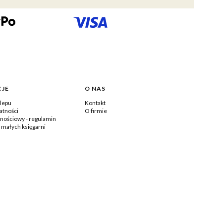
JE
O NAS
lepu
Kontakt
atności
O firmie
lnościowy - regulamin
a małych księgarni