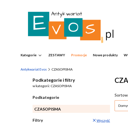
Kategorie
ZESTAWY
Promocje
Nowe produkty
Wy
Antykwariat Evos
CZASOPISMA
CZA
Podkategorie i filtry
w kategorii: CZASOPISMA
List
Sortow
Podkategorie
Domyś
CZASOPISMA
Filtry
Wyczyść