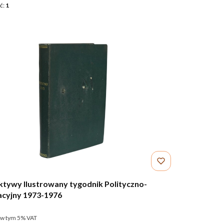
ć:
1
tywy Ilustrowany tygodnik Polityczno-
acyjny 1973-1976
NT
utto
w tym %s VAT
w tym
5%
VAT