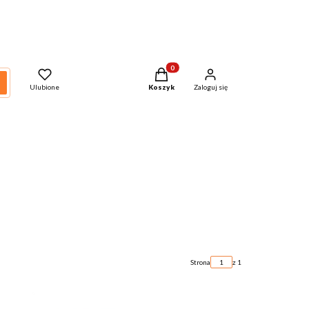
Produkty w koszyku: 0. Zobacz szcze
zukaj
Ulubione
Koszyk
Zaloguj się
Strona
z 1