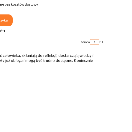
ne bez kosztów dostawy.
zyka
ć:
1
Strona
z 1
złowieka, skłaniają do refleksji, dostarczają wiedzy i
y już obiegu i mogą być trudno dostępne. Koniecznie