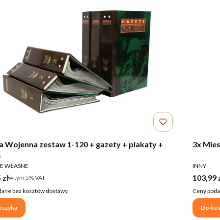
a Wojenna zestaw 1-120 + gazety + plakaty +
3x Mies
s
ENT
PRODUCE
E WŁASNE
INNY
rutto
Cena br
 zł
103,99 
w tym %s VAT
w tym
5%
VAT
ane bez kosztów dostawy.
Ceny poda
oszyka
Do kos