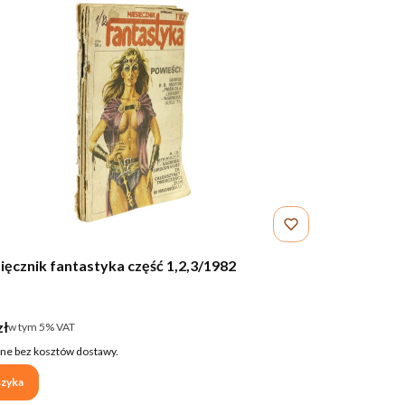
ięcznik fantastyka część 1,2,3/1982
NT
utto
zł
w tym %s VAT
w tym
5%
VAT
ne bez kosztów dostawy.
zyka