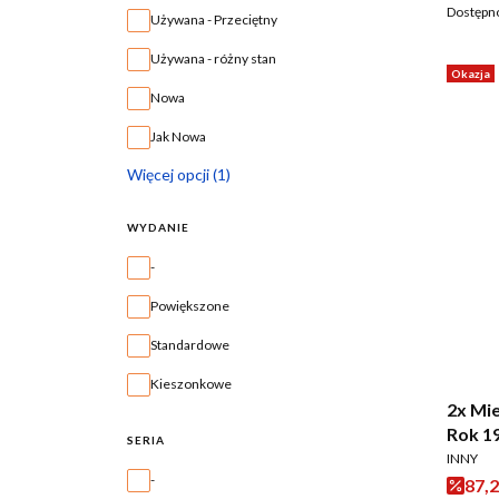
Dostępn
Używana - Przeciętny
Używana - różny stan
Okazja
Nowa
Jak Nowa
Więcej opcji (1)
WYDANIE
Wydanie
-
Powiększone
Standardowe
Kieszonkowe
2x Mie
Rok 1
SERIA
PRODUC
INNY
Seria
-
Cena
87,2