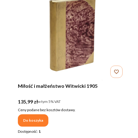
Miłość i małżeństwo Witwicki 1905
Cena brutto
135,99 zł
w tym %s VAT
w tym
5%
VAT
Ceny podane bez kosztów dostawy.
Do koszyka
Dostępność:
1