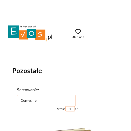
Ulubione
Pozostałe
Lista produktów
Sortowanie:
Domyślne
Strona
z 1