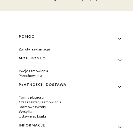
Linki w stopce
POMOC
Zwroty i reklamacje
MOJE KONTO
Twoje zamówienia
Przechowalnia
PŁATNOŚCI I DOSTAWA
Formy płatności
Czas realizacji zamówienia
Darmowe zwroty
Wysyłka
Ustawienia konta
INFORMACJE