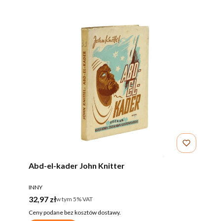
Abd-el-kader John Knitter
PRODUCENT
INNY
Cena brutto
32,97 zł
w tym %s VAT
w tym
5%
VAT
Ceny podane bez kosztów dostawy.