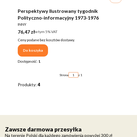
Perspektywy Ilustrowany tygodnik
Polityczno-informacyjny 1973-1976
PRODUCENT
INNY
Cena brutto
76,47 zł
w tym %s VAT
w tym
5%
VAT
Ceny podane bez kosztów dostawy.
Do koszyka
Dostępność:
1
Strona
z 1
Produkty:
4
Zawsze darmowa przesyłka
Na terenie Polski dla każdego zamówienia powyżej 300 zł