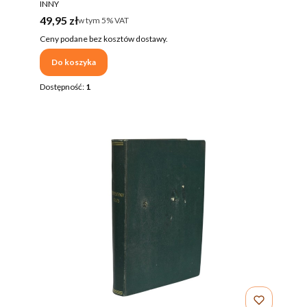
PRODUCENT
INNY
Cena brutto
49,95 zł
w tym %s VAT
w tym
5%
VAT
Ceny podane bez kosztów dostawy.
Do koszyka
Dostępność:
1