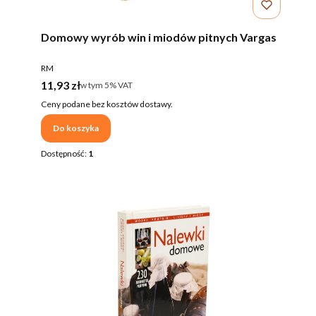
Domowy wyrób win i miodów pitnych Vargas
PRODUCENT
RM
Cena brutto
11,93 zł
w tym %s VAT
w tym
5%
VAT
Ceny podane bez kosztów dostawy.
Do koszyka
Dostępność:
1