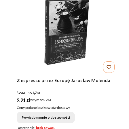
Z espresso przez Europę Jarosław Molenda
PRODUCENT
ŚWIAT KSIĄŻKI
Cena brutto
9,91 zł
w tym %s VAT
w tym
5%
VAT
Ceny podane bez kosztów dostawy.
Powiadom mnie o dostępności
Dostępność:
brak towaru