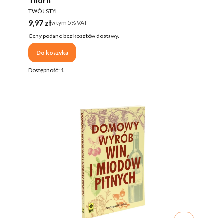
Thorn
PRODUCENT
TWÓJ STYL
Cena brutto
9,97 zł
w tym %s VAT
w tym
5%
VAT
Ceny podane bez kosztów dostawy.
Do koszyka
Dostępność:
1