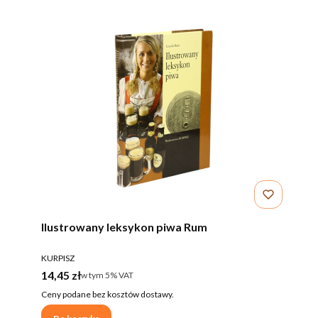
Ilustrowany leksykon piwa Rum
PRODUCENT
KURPISZ
Cena brutto
14,45 zł
w tym %s VAT
w tym
5%
VAT
Ceny podane bez kosztów dostawy.