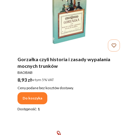
Gorzałka czyli historia i zasady wypalania
mocnych trunków
PRODUCENT
BAOBAB
Cena brutto
8,93 zł
w tym %s VAT
w tym
5%
VAT
Ceny podane bez kosztów dostawy.
Do koszyka
Dostępność:
1