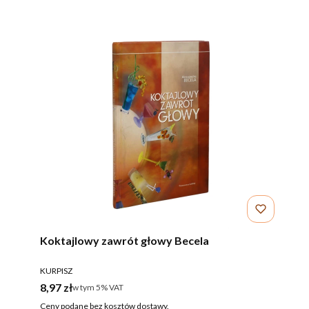
Koktajlowy zawrót głowy Becela
PRODUCENT
KURPISZ
Cena brutto
8,97 zł
w tym %s VAT
w tym
5%
VAT
Ceny podane bez kosztów dostawy.