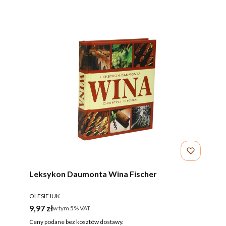
Leksykon Daumonta Wina Fischer
PRODUCENT
OLESIEJUK
Cena brutto
9,97 zł
w tym %s VAT
w tym
5%
VAT
Ceny podane bez kosztów dostawy.