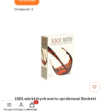
Do koszyka
Dostępność:
1
1001 win których warto spróbować Beckett
Produkty w koszyku: 0. Zobacz szczegóły
PRODUCENT
MUZA SA
Kategorie
Zaloguj się
Koszyk