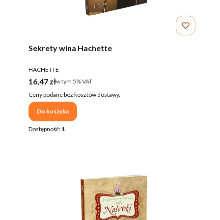
Sekrety wina Hachette
PRODUCENT
HACHETTE
Cena brutto
16,47 zł
w tym %s VAT
w tym
5%
VAT
Ceny podane bez kosztów dostawy.
Do koszyka
Dostępność:
1