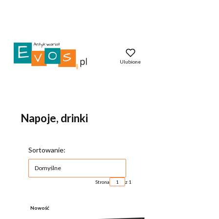
Ulubione
Napoje, drinki
Lista produktów
Sortowanie:
Domyślne
Strona
z 1
Nowość