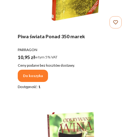
Piwa świata Ponad 350 marek
PRODUCENT
PARRAGON
Cena brutto
10,95 zł
w tym %s VAT
w tym
5%
VAT
Ceny podane bez kosztów dostawy.
Do koszyka
Dostępność:
1