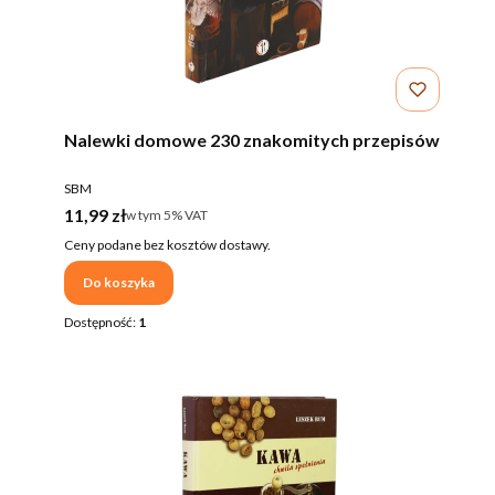
Nalewki domowe 230 znakomitych przepisów
PRODUCENT
SBM
Cena brutto
11,99 zł
w tym %s VAT
w tym
5%
VAT
Ceny podane bez kosztów dostawy.
Do koszyka
Dostępność:
1