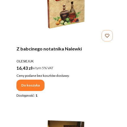
Z babcinego notatnika Nalewki
PRODUCENT
OLESIEJUK
Cena brutto
16,43 zł
w tym %s VAT
w tym
5%
VAT
Ceny podane bez kosztów dostawy.
Do koszyka
Dostępność:
1