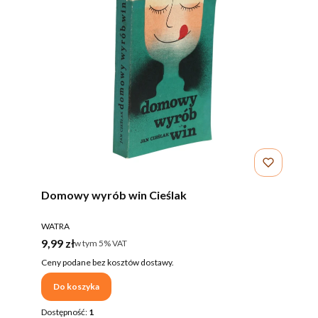
Domowy wyrób win Cieślak
PRODUCENT
WATRA
Cena brutto
9,99 zł
w tym %s VAT
w tym
5%
VAT
Ceny podane bez kosztów dostawy.
Do koszyka
Dostępność:
1