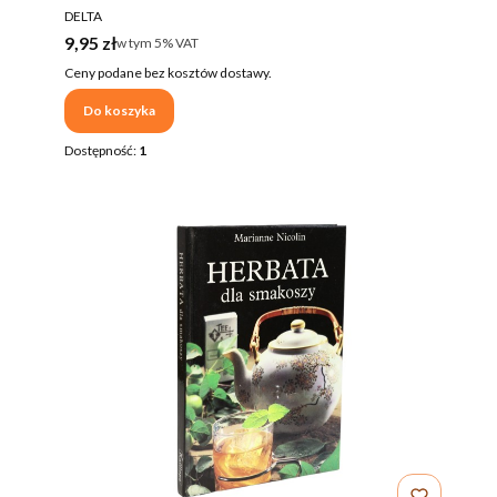
PRODUCENT
DELTA
Cena brutto
9,95 zł
w tym %s VAT
w tym
5%
VAT
Ceny podane bez kosztów dostawy.
Do koszyka
Dostępność:
1