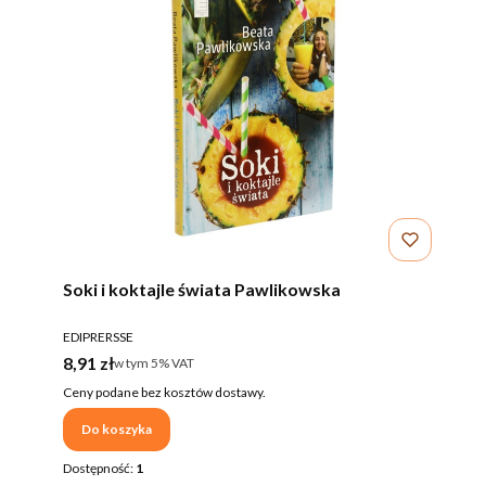
Soki i koktajle świata Pawlikowska
PRODUCENT
EDIPRERSSE
Cena brutto
8,91 zł
w tym %s VAT
w tym
5%
VAT
Ceny podane bez kosztów dostawy.
Do koszyka
Dostępność:
1