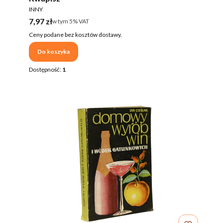
PRODUCENT
INNY
Cena brutto
7,97 zł
w tym %s VAT
w tym
5%
VAT
Ceny podane bez kosztów dostawy.
Do koszyka
Dostępność:
1