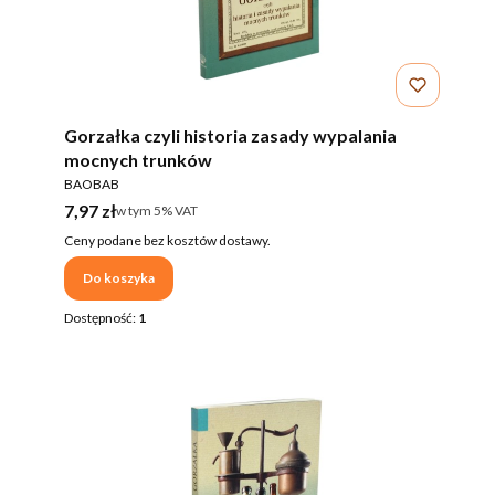
Gorzałka czyli historia zasady wypalania
mocnych trunków
PRODUCENT
BAOBAB
Cena brutto
7,97 zł
w tym %s VAT
w tym
5%
VAT
Ceny podane bez kosztów dostawy.
Do koszyka
Dostępność:
1