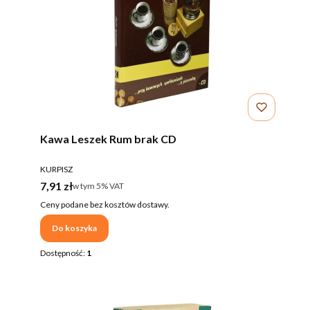
Kawa Leszek Rum brak CD
PRODUCENT
KURPISZ
Cena brutto
7,91 zł
w tym %s VAT
w tym
5%
VAT
Ceny podane bez kosztów dostawy.
Do koszyka
Dostępność:
1