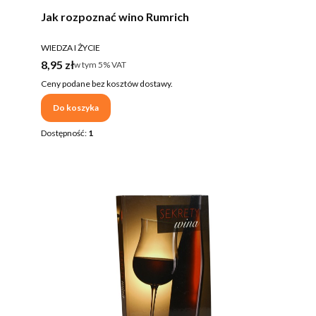
Jak rozpoznać wino Rumrich
PRODUCENT
WIEDZA I ŻYCIE
Cena brutto
8,95 zł
w tym %s VAT
w tym
5%
VAT
Ceny podane bez kosztów dostawy.
Do koszyka
Dostępność:
1