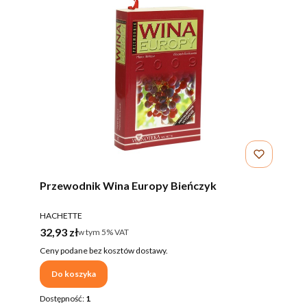
Przewodnik Wina Europy Bieńczyk
PRODUCENT
HACHETTE
Cena brutto
32,93 zł
w tym %s VAT
w tym
5%
VAT
Ceny podane bez kosztów dostawy.
Do koszyka
Dostępność:
1