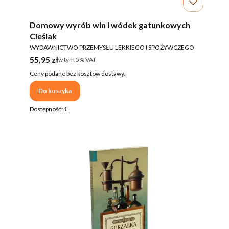
Domowy wyrób win i wódek gatunkowych
Cieślak
PRODUCENT
WYDAWNICTWO PRZEMYSŁU LEKKIEGO I SPOŻYWCZEGO
Cena brutto
55,95 zł
w tym %s VAT
w tym
5%
VAT
Ceny podane bez kosztów dostawy.
Do koszyka
Dostępność:
1