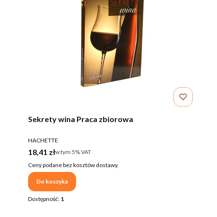
Sekrety wina Praca zbiorowa
PRODUCENT
HACHETTE
Cena brutto
18,41 zł
w tym %s VAT
w tym
5%
VAT
Ceny podane bez kosztów dostawy.
Do koszyka
Dostępność:
1