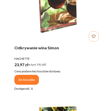
Odkrywanie wina Simon
PRODUCENT
HACHETTE
Cena brutto
23,97 zł
w tym %s VAT
w tym
5%
VAT
Ceny podane bez kosztów dostawy.
Do koszyka
Dostępność:
1