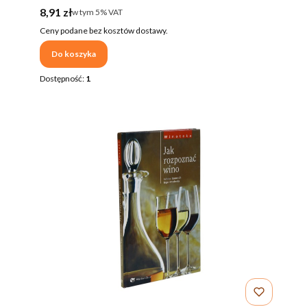
Cena brutto
8,91 zł
w tym %s VAT
w tym
5%
VAT
Ceny podane bez kosztów dostawy.
Do koszyka
Dostępność:
1