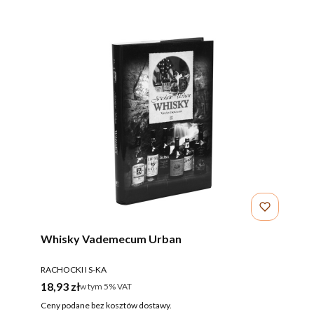
Whisky Vademecum Urban
PRODUCENT
RACHOCKI I S-KA
Cena brutto
18,93 zł
w tym %s VAT
w tym
5%
VAT
Ceny podane bez kosztów dostawy.