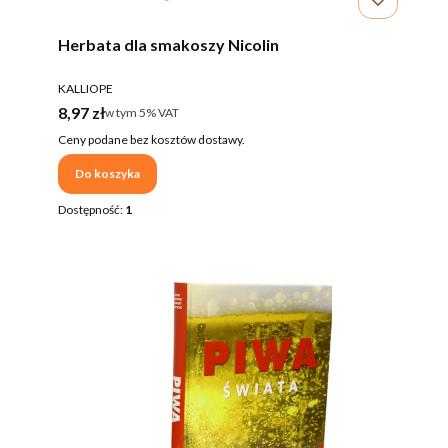
Herbata dla smakoszy Nicolin
PRODUCENT
KALLIOPE
Cena brutto
8,97 zł
w tym %s VAT
w tym
5%
VAT
Ceny podane bez kosztów dostawy.
Do koszyka
Dostępność:
1