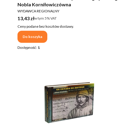
Nobla Korniłowiczówna
PRODUCENT
WYDAWCA REGIONALNY
Cena brutto
13,43 zł
w tym %s VAT
w tym
5%
VAT
Ceny podane bez kosztów dostawy.
Do koszyka
Dostępność:
1