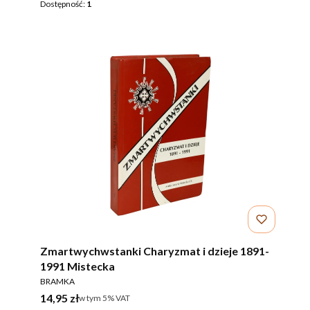
Dostępność:
1
Zmartwychwstanki Charyzmat i dzieje 1891-
1991 Mistecka
PRODUCENT
BRAMKA
Cena brutto
14,95 zł
w tym %s VAT
w tym
5%
VAT