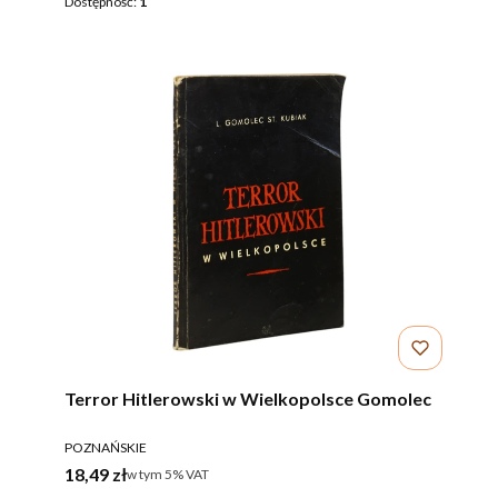
Dostępność:
1
Terror Hitlerowski w Wielkopolsce Gomolec
PRODUCENT
POZNAŃSKIE
Cena brutto
18,49 zł
w tym %s VAT
w tym
5%
VAT