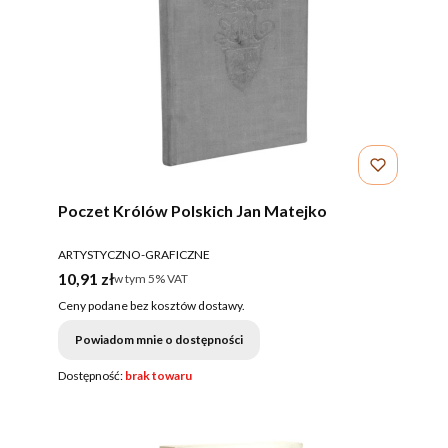
Poczet Królów Polskich Jan Matejko
PRODUCENT
ARTYSTYCZNO-GRAFICZNE
Cena brutto
10,91 zł
w tym %s VAT
w tym
5%
VAT
Ceny podane bez kosztów dostawy.
Powiadom mnie o dostępności
Dostępność:
brak towaru