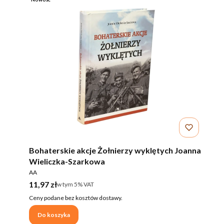
Bohaterskie akcje Żołnierzy wyklętych Joanna
Wieliczka-Szarkowa
PRODUCENT
AA
Cena brutto
11,97 zł
w tym %s VAT
w tym
5%
VAT
Ceny podane bez kosztów dostawy.
Do koszyka