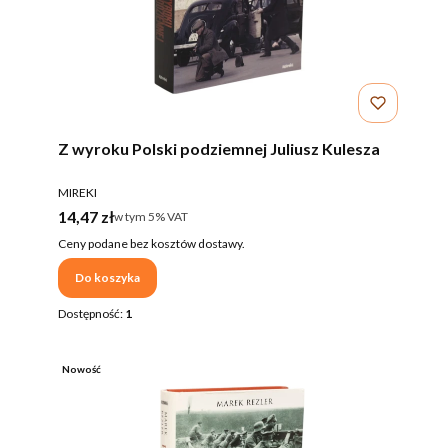
Z wyroku Polski podziemnej Juliusz Kulesza
PRODUCENT
MIREKI
Cena brutto
14,47 zł
w tym %s VAT
w tym
5%
VAT
Ceny podane bez kosztów dostawy.
Do koszyka
Dostępność:
1
Nowość