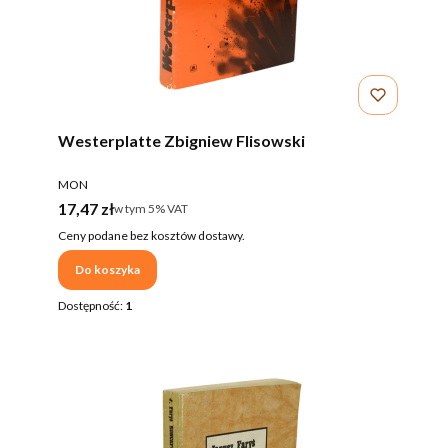
Westerplatte Zbigniew Flisowski
PRODUCENT
MON
Cena brutto
17,47 zł
w tym %s VAT
w tym
5%
VAT
Ceny podane bez kosztów dostawy.
Do koszyka
Dostępność:
1