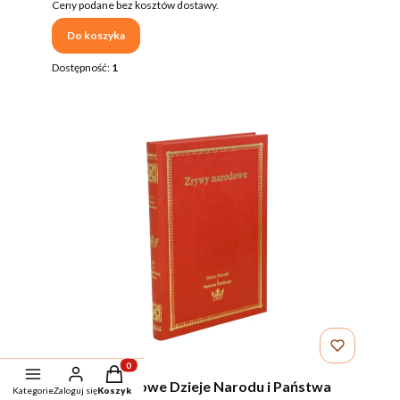
Ceny podane bez kosztów dostawy.
Do koszyka
Dostępność:
1
Produkty w koszyku: 0. Zobacz szczegóły
Zrywy narodowe Dzieje Narodu i Państwa
Kategorie
Zaloguj się
Koszyk