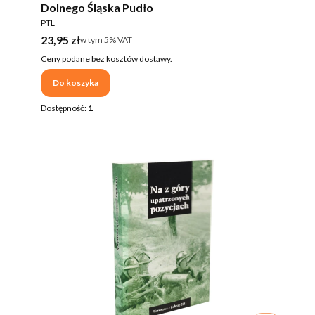
Dolnego Śląska Pudło
PRODUCENT
PTL
Cena brutto
23,95 zł
w tym %s VAT
w tym
5%
VAT
Ceny podane bez kosztów dostawy.
Do koszyka
Dostępność:
1