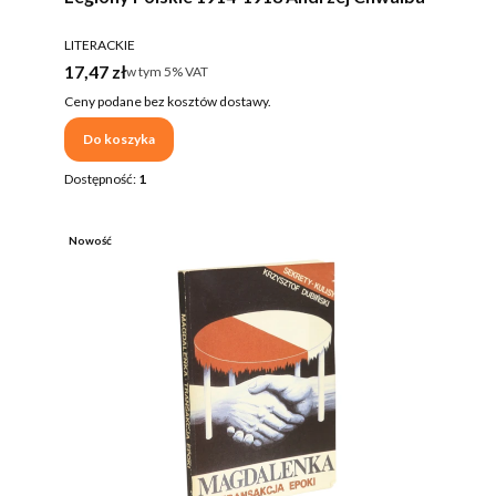
PRODUCENT
LITERACKIE
Cena brutto
17,47 zł
w tym %s VAT
w tym
5%
VAT
Ceny podane bez kosztów dostawy.
Do koszyka
Dostępność:
1
Nowość