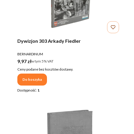
Dywizjon 303 Arkady Fiedler
PRODUCENT
BERNARDINUM
Cena brutto
9,97 zł
w tym %s VAT
w tym
5%
VAT
Ceny podane bez kosztów dostawy.
Do koszyka
Dostępność:
1