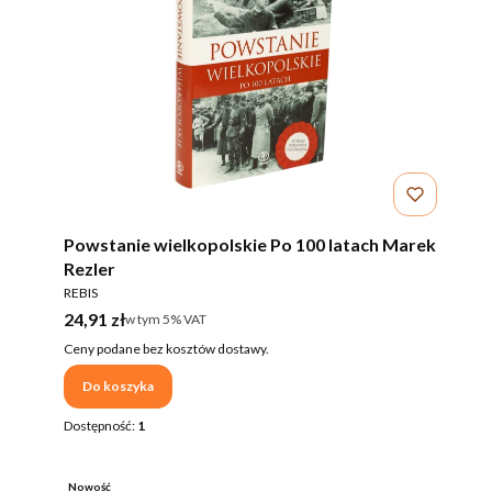
Powstanie wielkopolskie Po 100 latach Marek
Rezler
PRODUCENT
REBIS
Cena brutto
24,91 zł
w tym %s VAT
w tym
5%
VAT
Ceny podane bez kosztów dostawy.
Do koszyka
Dostępność:
1
Nowość