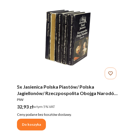
5x Jasienica Polska Piastów/ Polska
Jagiellonów/ Rzeczpospolita Obojga Narodów
PRODUCENT
Tom 1,2,3
PIW
Cena brutto
32,93 zł
w tym %s VAT
w tym
5%
VAT
Ceny podane bez kosztów dostawy.
Do koszyka