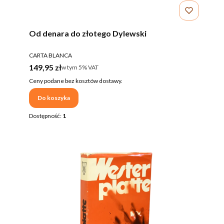
Od denara do złotego Dylewski
PRODUCENT
CARTA BLANCA
Cena brutto
149,95 zł
w tym %s VAT
w tym
5%
VAT
Ceny podane bez kosztów dostawy.
Do koszyka
Dostępność:
1