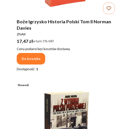
Boże Igrzysko Historia Polski Tom II Norman
Davies
PRODUCENT
ZNAK
Cena brutto
17,47 zł
w tym %s VAT
w tym
5%
VAT
Ceny podane bez kosztów dostawy.
Do koszyka
Dostępność:
1
Nowość