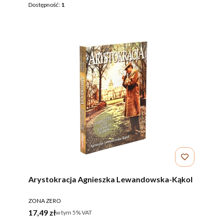
Dostępność:
1
Arystokracja Agnieszka Lewandowska-Kąkol
PRODUCENT
ZONA ZERO
Cena brutto
17,49 zł
w tym %s VAT
w tym
5%
VAT