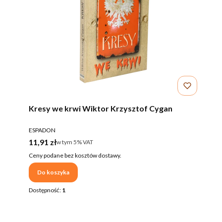
Kresy we krwi Wiktor Krzysztof Cygan
PRODUCENT
ESPADON
Cena brutto
11,91 zł
w tym %s VAT
w tym
5%
VAT
Ceny podane bez kosztów dostawy.
Do koszyka
Dostępność:
1