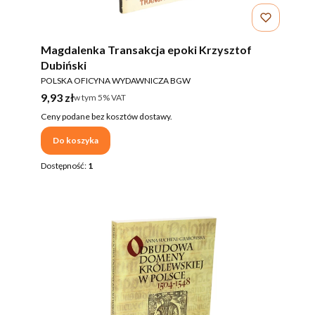
Magdalenka Transakcja epoki Krzysztof
Dubiński
PRODUCENT
POLSKA OFICYNA WYDAWNICZA BGW
Cena brutto
9,93 zł
w tym %s VAT
w tym
5%
VAT
Ceny podane bez kosztów dostawy.
Do koszyka
Dostępność:
1