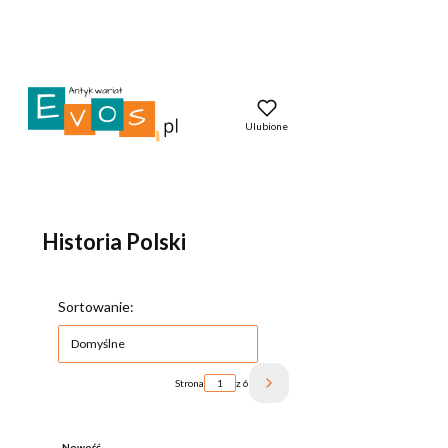
Ulubione
Historia Polski
Lista produktów
Sortowanie:
Domyślne
Strona
z 6
Następne produkty
Nowość