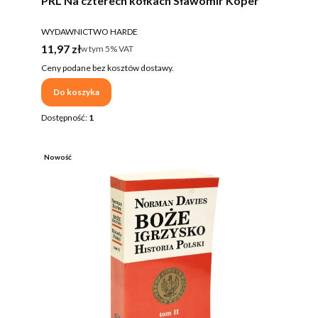
PRL Na czterech kółkach Sławomir Koper
PRODUCENT
WYDAWNICTWO HARDE
Cena brutto
11,97 zł
w tym %s VAT
w tym
5%
VAT
Ceny podane bez kosztów dostawy.
Do koszyka
Dostępność:
1
Nowość