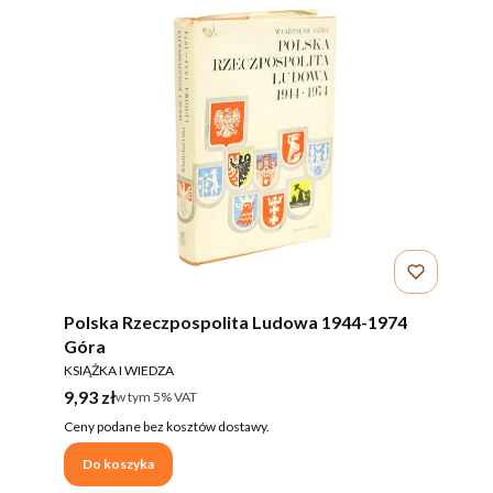
Polska Rzeczpospolita Ludowa 1944-1974
Góra
PRODUCENT
KSIĄŻKA I WIEDZA
Cena brutto
9,93 zł
w tym %s VAT
w tym
5%
VAT
Ceny podane bez kosztów dostawy.
Do koszyka