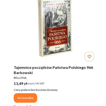
Tajemnice początków Państwa Polskiego 966
Barkowski
PRODUCENT
BELLONA
Cena brutto
13,49 zł
w tym %s VAT
w tym
5%
VAT
Ceny podane bez kosztów dostawy.
Do koszyka