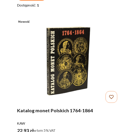
Dostępność:
1
Nowość
Katalog monet Polskich 1764-1864
PRODUCENT
KAW
Cena brutto
22,93 zł
w tym %s VAT
w tym
5%
VAT