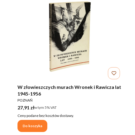
W złowieszczych murach Wronek i Rawicza lat
1945-1956
PRODUCENT
POZNAŃ
Cena brutto
27,91 zł
w tym %s VAT
w tym
5%
VAT
Ceny podane bez kosztów dostawy.
Do koszyka