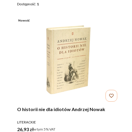
Dostępność:
1
Nowość
O historii nie dla idiotów Andrzej Nowak
PRODUCENT
LITERACKIE
Cena brutto
26,93 zł
w tym %s VAT
w tym
5%
VAT