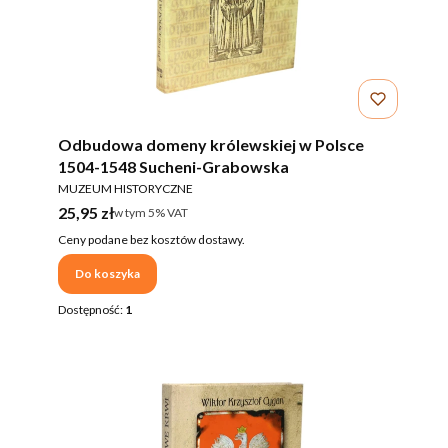
Odbudowa domeny królewskiej w Polsce
1504-1548 Sucheni-Grabowska
PRODUCENT
MUZEUM HISTORYCZNE
Cena brutto
25,95 zł
w tym %s VAT
w tym
5%
VAT
Ceny podane bez kosztów dostawy.
Do koszyka
Dostępność:
1