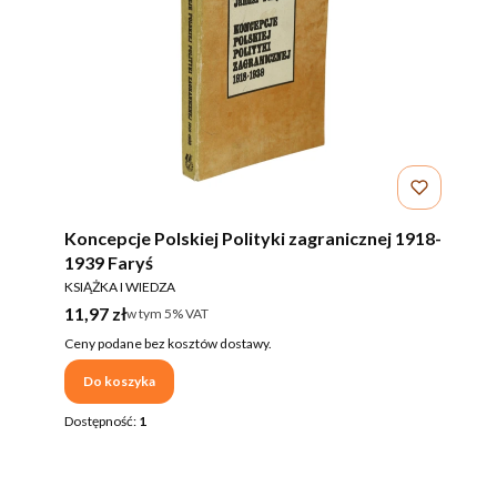
Koncepcje Polskiej Polityki zagranicznej 1918-
1939 Faryś
PRODUCENT
KSIĄŻKA I WIEDZA
Cena brutto
11,97 zł
w tym %s VAT
w tym
5%
VAT
Ceny podane bez kosztów dostawy.
Do koszyka
Dostępność:
1