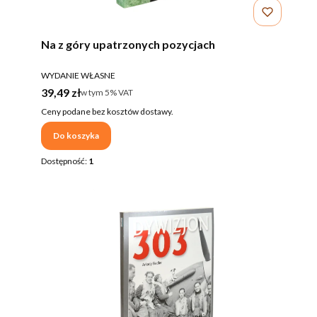
Na z góry upatrzonych pozycjach
PRODUCENT
WYDANIE WŁASNE
Cena brutto
39,49 zł
w tym %s VAT
w tym
5%
VAT
Ceny podane bez kosztów dostawy.
Do koszyka
Dostępność:
1