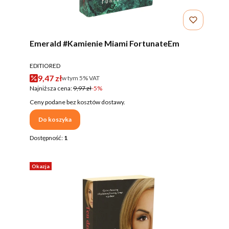
Emerald #Kamienie Miami FortunateEm
PRODUCENT
EDITIORED
Cena promocyjna brutto
9,47 zł
w tym %s VAT
w tym
5%
VAT
Najniższa cena:
9,97 zł
-5%
Ceny podane bez kosztów dostawy.
Do koszyka
Dostępność:
1
Okazja