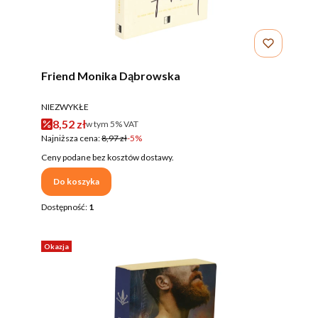
Friend Monika Dąbrowska
PRODUCENT
NIEZWYKŁE
Cena promocyjna brutto
8,52 zł
w tym %s VAT
w tym
5%
VAT
Najniższa cena:
8,97 zł
-5%
Ceny podane bez kosztów dostawy.
Do koszyka
Dostępność:
1
Okazja