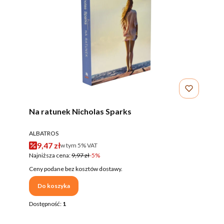
Na ratunek Nicholas Sparks
PRODUCENT
ALBATROS
Cena promocyjna brutto
9,47 zł
w tym %s VAT
w tym
5%
VAT
Najniższa cena:
9,97 zł
-5%
Ceny podane bez kosztów dostawy.
Do koszyka
Dostępność:
1