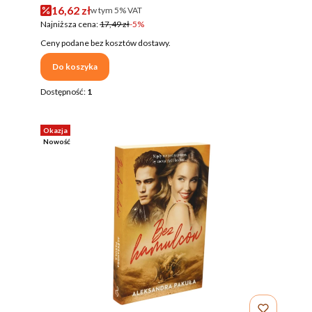
Cena promocyjna brutto
16,62 zł
w tym %s VAT
w tym
5%
VAT
Najniższa cena:
17,49 zł
-5%
Ceny podane bez kosztów dostawy.
Do koszyka
Dostępność:
1
Okazja
Nowość