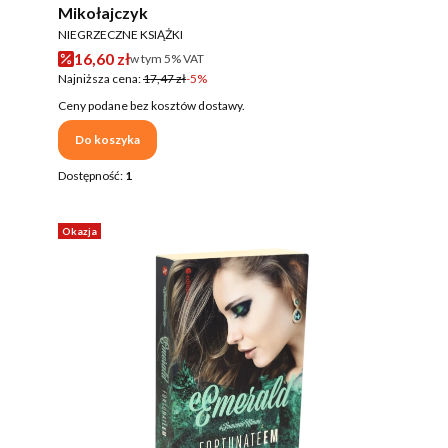
Mikołajczyk
PRODUCENT
NIEGRZECZNE KSIĄŻKI
Cena promocyjna brutto
16,60 zł
w tym %s VAT
w tym
5%
VAT
Najniższa cena:
17,47 zł
-5%
Ceny podane bez kosztów dostawy.
Do koszyka
Dostępność:
1
Okazja