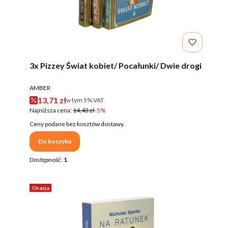
3x Pizzey Świat kobiet/ Pocałunki/ Dwie drogi
PRODUCENT
AMBER
Cena promocyjna brutto
13,71 zł
w tym %s VAT
w tym
5%
VAT
Najniższa cena:
14,43 zł
-5%
Ceny podane bez kosztów dostawy.
Do koszyka
Dostępność:
1
Okazja