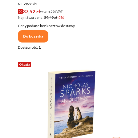
PRODUCENT
NIEZWYKŁE
Cena promocyjna brutto
37,52 zł
w tym %s VAT
w tym
5%
VAT
Najniższa cena:
39,49 zł
-5%
Ceny podane bez kosztów dostawy.
Do koszyka
Dostępność:
1
Okazja