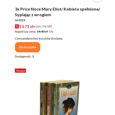
3x Price Noce Mary Eliot/ Kobieta spełniona/
Sypiając z wrogiem
PRODUCENT
AMBER
Cena promocyjna brutto
13,71 zł
w tym %s VAT
w tym
5%
VAT
Najniższa cena:
14,43 zł
-5%
Ceny podane bez kosztów dostawy.
Do koszyka
Dostępność:
1
Okazja