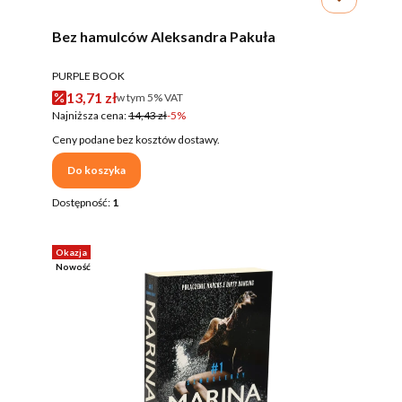
Bez hamulców Aleksandra Pakuła
PRODUCENT
PURPLE BOOK
Cena promocyjna brutto
13,71 zł
w tym %s VAT
w tym
5%
VAT
Najniższa cena:
14,43 zł
-5%
Ceny podane bez kosztów dostawy.
Do koszyka
Dostępność:
1
Okazja
Nowość