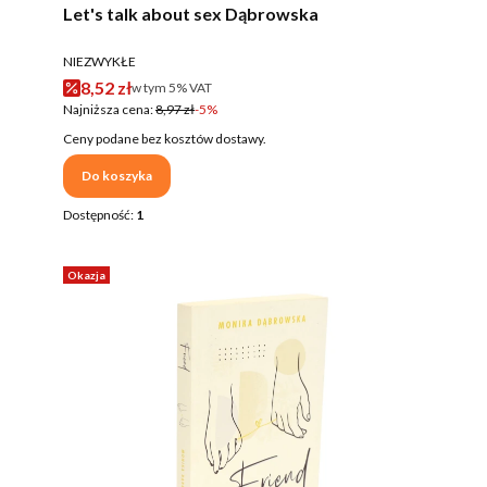
Let's talk about sex Dąbrowska
PRODUCENT
NIEZWYKŁE
Cena promocyjna brutto
8,52 zł
w tym %s VAT
w tym
5%
VAT
Najniższa cena:
8,97 zł
-5%
Ceny podane bez kosztów dostawy.
Do koszyka
Dostępność:
1
Okazja