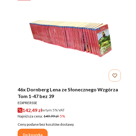
46x Dornberg Lena ze Słonecznego Wzgórza
Tom 1-47 bez 39
PRODUCENT
EDIPRERSSE
Cena promocyjna brutto
142,49 zł
w tym %s VAT
w tym
5%
VAT
Najniższa cena:
149,99 zł
-5%
Ceny podane bez kosztów dostawy.
Do koszyka