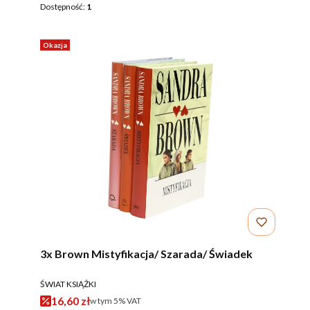
Dostępność:
1
Okazja
3x Brown Mistyfikacja/ Szarada/ Świadek
PRODUCENT
ŚWIAT KSIĄŻKI
Cena promocyjna brutto
16,60 zł
w tym %s VAT
w tym
5%
VAT