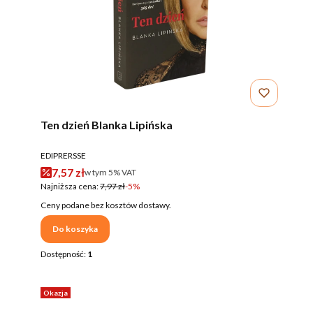
Ten dzień Blanka Lipińska
PRODUCENT
EDIPRERSSE
Cena promocyjna brutto
7,57 zł
w tym %s VAT
w tym
5%
VAT
Najniższa cena:
7,97 zł
-5%
Ceny podane bez kosztów dostawy.
Do koszyka
Dostępność:
1
Okazja