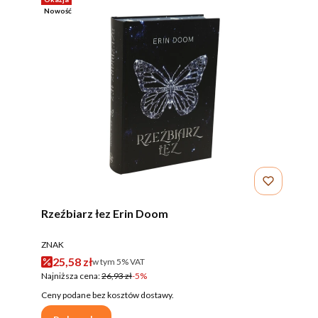
Nowość
Rzeźbiarz łez Erin Doom
PRODUCENT
ZNAK
Cena promocyjna brutto
25,58 zł
w tym %s VAT
w tym
5%
VAT
Najniższa cena:
26,93 zł
-5%
Ceny podane bez kosztów dostawy.