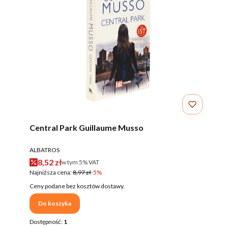
Central Park Guillaume Musso
PRODUCENT
ALBATROS
Cena promocyjna brutto
8,52 zł
w tym %s VAT
w tym
5%
VAT
Najniższa cena:
8,97 zł
-5%
Ceny podane bez kosztów dostawy.
Do koszyka
Dostępność:
1