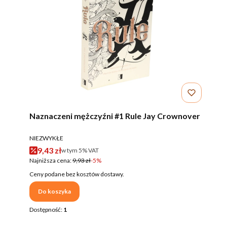
Naznaczeni mężczyźni #1 Rule Jay Crownover
PRODUCENT
NIEZWYKŁE
Cena promocyjna brutto
9,43 zł
w tym %s VAT
w tym
5%
VAT
Najniższa cena:
9,93 zł
-5%
Ceny podane bez kosztów dostawy.
Do koszyka
Dostępność:
1