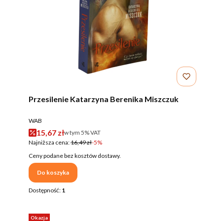
Przesilenie Katarzyna Berenika Miszczuk
PRODUCENT
WAB
Cena promocyjna brutto
15,67 zł
w tym %s VAT
w tym
5%
VAT
Najniższa cena:
16,49 zł
-5%
Ceny podane bez kosztów dostawy.
Do koszyka
Dostępność:
1
Okazja