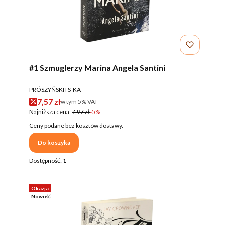
#1 Szmuglerzy Marina Angela Santini
PRODUCENT
PRÓSZYŃSKI I S-KA
Cena promocyjna brutto
7,57 zł
w tym %s VAT
w tym
5%
VAT
Najniższa cena:
7,97 zł
-5%
Ceny podane bez kosztów dostawy.
Do koszyka
Dostępność:
1
Okazja
Nowość