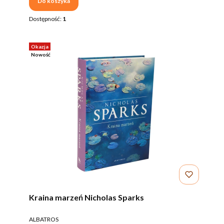
Do koszyka
Dostępność:
1
Okazja
Nowość
Kraina marzeń Nicholas Sparks
PRODUCENT
ALBATROS