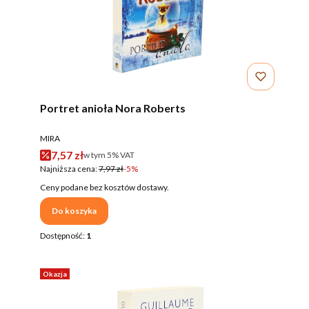
Portret anioła Nora Roberts
PRODUCENT
MIRA
Cena promocyjna brutto
7,57 zł
w tym %s VAT
w tym
5%
VAT
Najniższa cena:
7,97 zł
-5%
Ceny podane bez kosztów dostawy.
Do koszyka
Dostępność:
1
Okazja