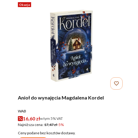
Okazja
Anioł do wynajęcia Magdalena Kordel
PRODUCENT
WAB
Cena promocyjna brutto
16,60 zł
w tym %s VAT
w tym
5%
VAT
Najniższa cena:
17,47 zł
-5%
Ceny podane bez kosztów dostawy.