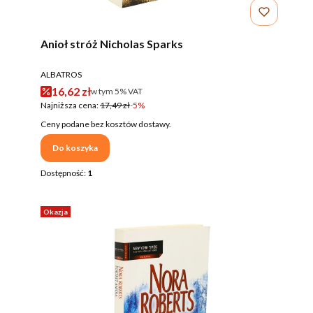
Anioł stróż Nicholas Sparks
PRODUCENT
ALBATROS
Cena promocyjna brutto
16,62 zł
w tym %s VAT
w tym
5%
VAT
Najniższa cena:
17,49 zł
-5%
Ceny podane bez kosztów dostawy.
Do koszyka
Dostępność:
1
Okazja