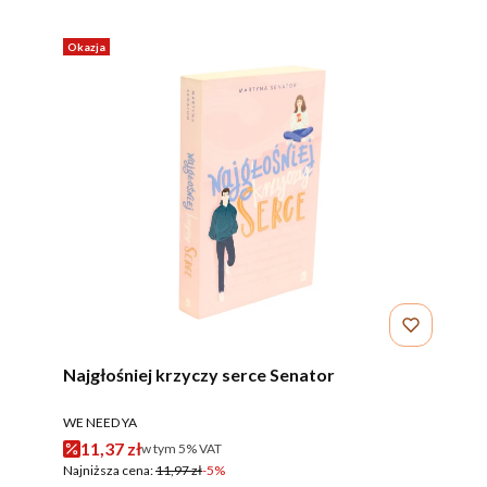
Okazja
Najgłośniej krzyczy serce Senator
PRODUCENT
WE NEED YA
Cena promocyjna brutto
11,37 zł
w tym %s VAT
w tym
5%
VAT
Najniższa cena:
11,97 zł
-5%