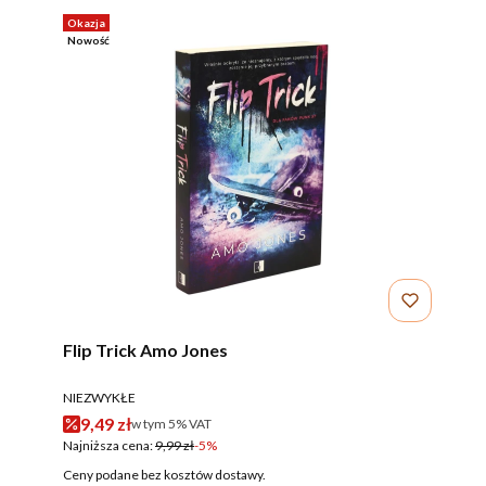
Okazja
Nowość
Flip Trick Amo Jones
PRODUCENT
NIEZWYKŁE
Cena promocyjna brutto
9,49 zł
w tym %s VAT
w tym
5%
VAT
Najniższa cena:
9,99 zł
-5%
Ceny podane bez kosztów dostawy.