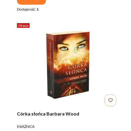
Dostępność:
1
Okazja
Córka słońca Barbara Wood
PRODUCENT
KSIĄŻNICA