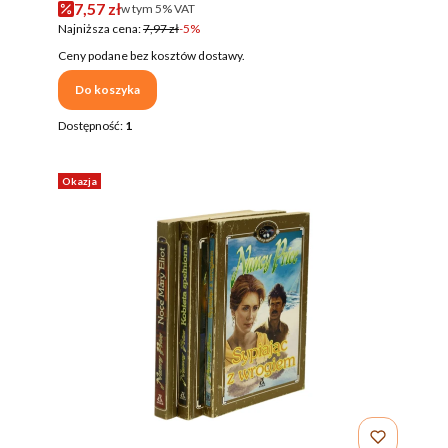
Cena promocyjna brutto
7,57 zł
w tym %s VAT
w tym
5%
VAT
Najniższa cena:
7,97 zł
-5%
Ceny podane bez kosztów dostawy.
Do koszyka
Dostępność:
1
Okazja