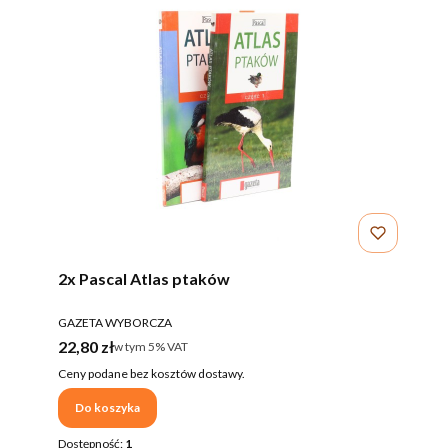
2x Pascal Atlas ptaków
PRODUCENT
GAZETA WYBORCZA
Cena brutto
22,80 zł
w tym %s VAT
w tym
5%
VAT
Ceny podane bez kosztów dostawy.
Do koszyka
Dostępność:
1