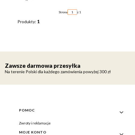
Strona
z 1
Produkty:
1
Zawsze darmowa przesyłka
Na terenie Polski dla każdego zamówienia powyżej 300 zł
Linki w stopce
POMOC
Zwroty i reklamacje
MOJE KONTO