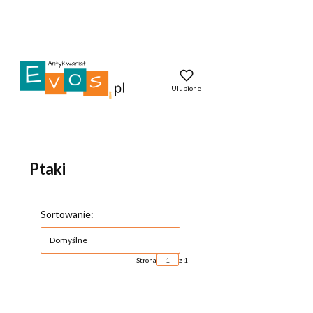
Ulubione
Ptaki
Lista produktów
Sortowanie:
Domyślne
Strona
z 1