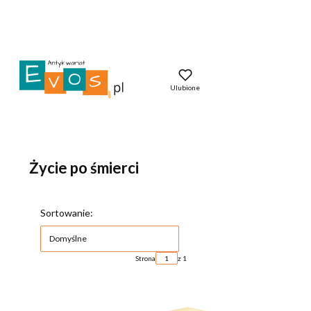
Ulubione
Życie po śmierci
Lista produktów
Sortowanie:
Domyślne
Strona
z 1