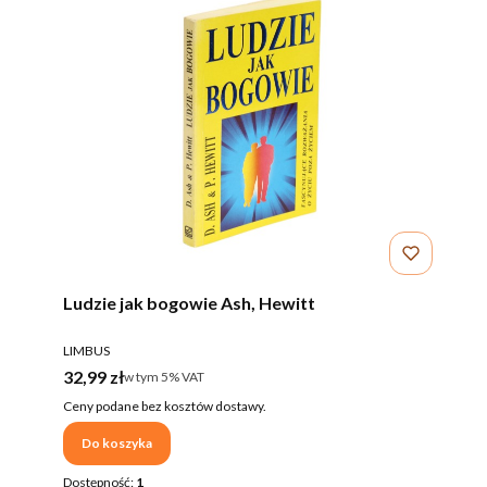
Ludzie jak bogowie Ash, Hewitt
PRODUCENT
LIMBUS
Cena brutto
32,99 zł
w tym %s VAT
w tym
5%
VAT
Ceny podane bez kosztów dostawy.
Do koszyka
Dostępność:
1