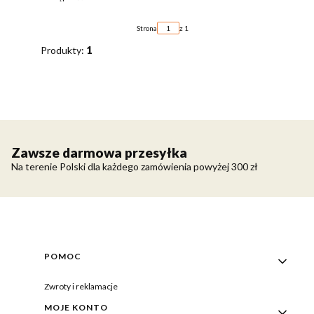
Strona
z 1
Produkty:
1
Zawsze darmowa przesyłka
Na terenie Polski dla każdego zamówienia powyżej 300 zł
Linki w stopce
POMOC
Zwroty i reklamacje
MOJE KONTO