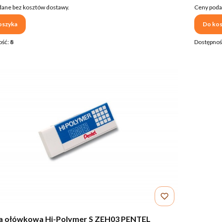
ane bez kosztów dostawy.
Ceny poda
oszyka
Do kos
ość:
8
Dostępnoś
 ołówkowa Hi-Polymer S ZEH03 PENTEL