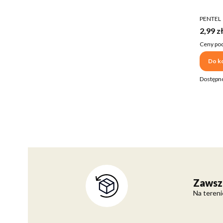
PRODUC
PENTEL
Cena b
2,99 zł
Ceny pod
Do k
Dostępn
Zawsz
Na tereni