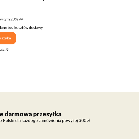
ENT
rutto
w tym %s VAT
w tym
23%
VAT
ane bez kosztów dostawy.
oszyka
ość:
8
e darmowa przesyłka
e Polski dla każdego zamówienia powyżej 300 zł