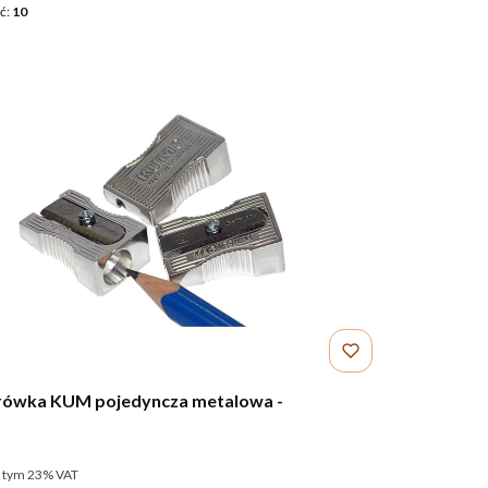
ć:
10
ówka KUM pojedyncza metalowa -
NT
utto
 tym %s VAT
 tym
23%
VAT