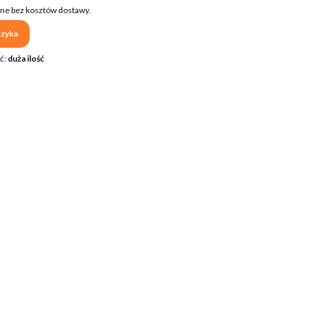
ne bez kosztów dostawy.
zyka
ć:
duża ilość