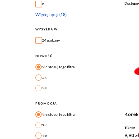
Dostępn
8
Więcej opcji (18)
WYSYŁKA W
Wysyłka w
24 godziny
NOWOŚĆ
Nie stosuj tego filtra
tak
nie
PROMOCJA
Nie stosuj tego filtra
tak
PRODUC
TOMA
Cena b
9,90 zł
nie