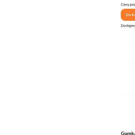
Ceny pod
Do k
Dostępn
Gumka