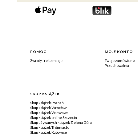
Linki w stopce
POMOC
MOJE KONTO
Zwroty i reklamacje
Twoje zamówienia
Przechowalnia
SKUP KSIĄŻEK
Skup książek Poznań
Skup książek Wrocław
Skup książek Warszawa
Skup książek online Szczecin
Skup używanych książek Zielona Góra
Skup książek Trójmiasto
Skup książek Katowice