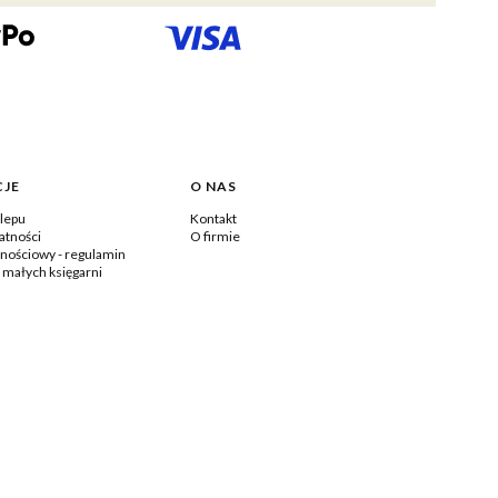
JE
O NAS
lepu
Kontakt
atności
O firmie
lnościowy - regulamin
a małych księgarni