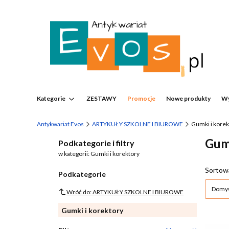
Kategorie
ZESTAWY
Promocje
Nowe produkty
Wy
Antykwariat Evos
ARTYKUŁY SZKOLNE I BIUROWE
Gumki i korek
Gumk
Podkategorie i filtry
w kategorii: Gumki i korektory
List
Sortow
Podkategorie
Domyś
Wróć do: ARTYKUŁY SZKOLNE I BIUROWE
Gumki i korektory