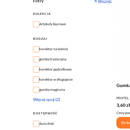
Filtry
Wyczyść
KOLEKCJA
Kolekcja
Artykuły biurowe
RODZAJ
Rodzaj
korektor na taśmie
gumka tradycyjna
korektor pędzelkowy
korektor w długopisie
Gumka
gumka magiczna
PRODUC
PENTEL
Więcej opcji (2)
Cena b
3,60 zł
Ceny pod
DOSTĘPNOŚĆ
Do k
Dostępność
duża ilość