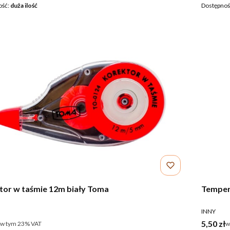
ość:
duża ilość
Dostępnoś
Korektor w taśmie 12m biały Toma
Temper
ENT
PRODUCE
INNY
rutto
Cena br
5,50 zł
w tym %s VAT
w
w tym
23%
VAT
w