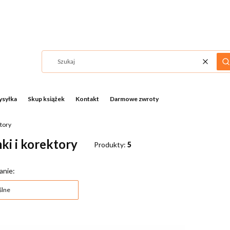
Wyczyść
S
syłka
Skup książek
Kontakt
Darmowe zwroty
tory
i i korektory
Produkty:
5
a produktów
anie:
lne