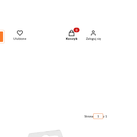
Produkty w koszyku: 0. Zobacz szcze
zukaj
Ulubione
Koszyk
Zaloguj się
Strona
z 1