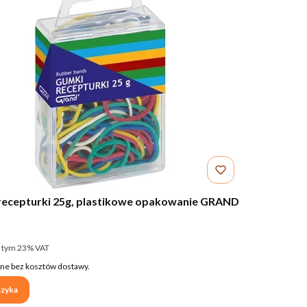
recepturki 25g, plastikowe opakowanie GRAND
NT
utto
 tym %s VAT
 tym
23%
VAT
ne bez kosztów dostawy.
zyka