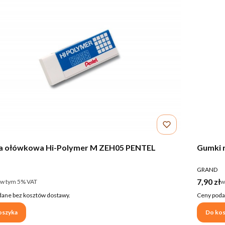
 ołówkowa Hi-Polymer M ZEH05 PENTEL
Gumki 
ENT
PRODUCE
GRAND
rutto
Cena br
7,90 zł
w tym %s VAT
w
w tym
5%
VAT
w
ane bez kosztów dostawy.
Ceny poda
oszyka
Do kos