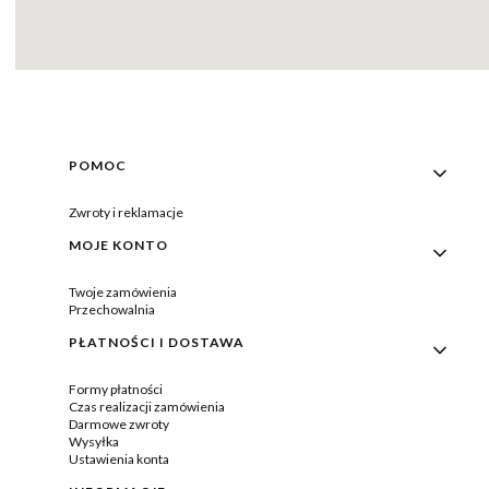
Linki w stopce
POMOC
Zwroty i reklamacje
MOJE KONTO
Twoje zamówienia
Przechowalnia
PŁATNOŚCI I DOSTAWA
Formy płatności
Czas realizacji zamówienia
Darmowe zwroty
Wysyłka
Ustawienia konta