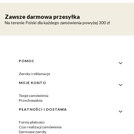
Zawsze darmowa przesyłka
Na terenie Polski dla każdego zamówienia powyżej 300 zł
Linki w stopce
POMOC
Zwroty i reklamacje
MOJE KONTO
Twoje zamówienia
Przechowalnia
PŁATNOŚCI I DOSTAWA
Formy płatności
Czas realizacji zamówienia
Darmowe zwroty