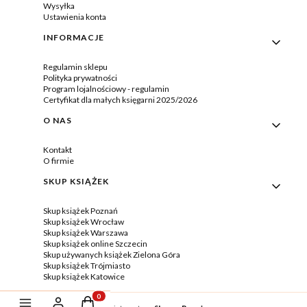
Wysyłka
Ustawienia konta
INFORMACJE
Regulamin sklepu
Polityka prywatności
Program lojalnościowy - regulamin
Certyfikat dla małych księgarni 2025/2026
O NAS
Kontakt
O firmie
SKUP KSIĄŻEK
Skup książek Poznań
Skup książek Wrocław
Skup książek Warszawa
Skup książek online Szczecin
Skup używanych książek Zielona Góra
Skup książek Trójmiasto
Skup książek Katowice
Produkty w koszyku: 0. Zobacz szczegóły