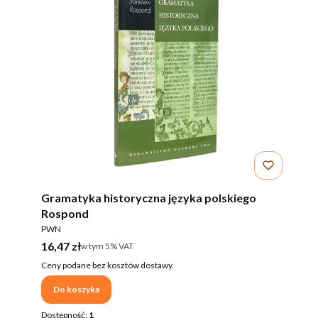
Gramatyka historyczna języka polskiego
Rospond
PRODUCENT
PWN
Cena brutto
16,47 zł
w tym %s VAT
w tym
5%
VAT
Ceny podane bez kosztów dostawy.
Do koszyka
Dostępność:
1