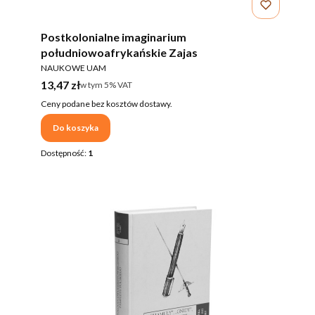
Postkolonialne imaginarium
południowoafrykańskie Zajas
PRODUCENT
NAUKOWE UAM
Cena brutto
13,47 zł
w tym %s VAT
w tym
5%
VAT
Ceny podane bez kosztów dostawy.
Do koszyka
Dostępność:
1