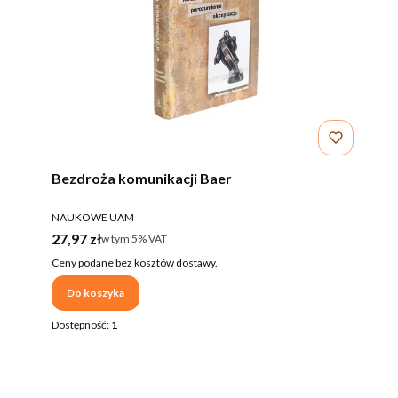
Bezdroża komunikacji Baer
PRODUCENT
NAUKOWE UAM
Cena brutto
27,97 zł
w tym %s VAT
w tym
5%
VAT
Ceny podane bez kosztów dostawy.
Do koszyka
Dostępność:
1