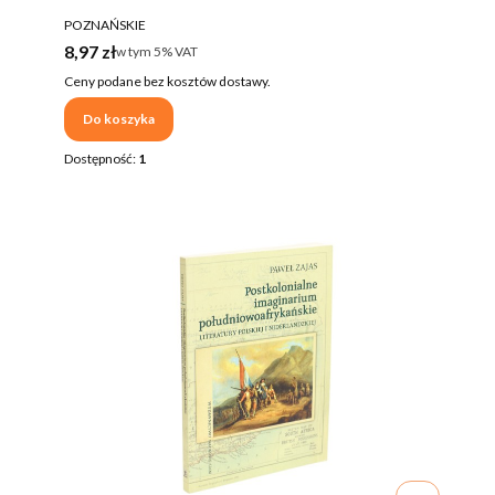
PRODUCENT
POZNAŃSKIE
Cena brutto
8,97 zł
w tym %s VAT
w tym
5%
VAT
Ceny podane bez kosztów dostawy.
Do koszyka
Dostępność:
1