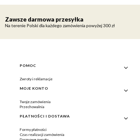
Zawsze darmowa przesyłka
Na terenie Polski dla każdego zamówienia powyżej 300 zł
Linki w stopce
POMOC
Zwroty i reklamacje
MOJE KONTO
Twoje zamówienia
Przechowalnia
PŁATNOŚCI I DOSTAWA
Formy płatności
Czas realizacji zamówienia
Darmowe zwroty