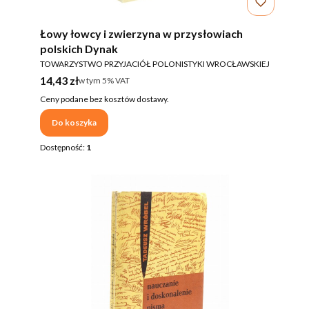
Łowy łowcy i zwierzyna w przysłowiach
polskich Dynak
PRODUCENT
TOWARZYSTWO PRZYJACIÓŁ POLONISTYKI WROCŁAWSKIEJ
Cena brutto
14,43 zł
w tym %s VAT
w tym
5%
VAT
Ceny podane bez kosztów dostawy.
Do koszyka
Dostępność:
1