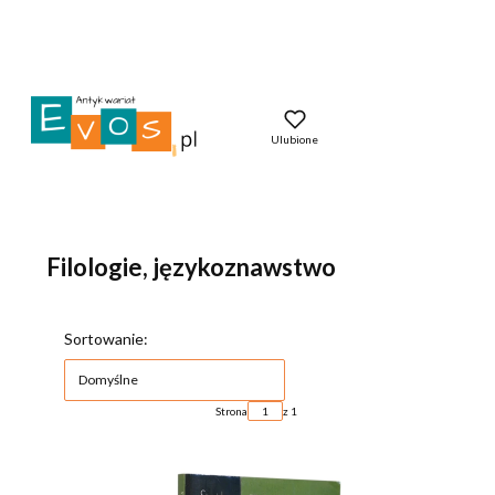
Ulubione
Filologie, językoznawstwo
Lista produktów
Sortowanie:
Domyślne
Strona
z 1