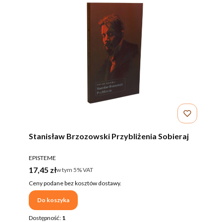
Stanisław Brzozowski Przybliżenia Sobieraj
PRODUCENT
EPISTEME
Cena brutto
17,45 zł
w tym %s VAT
w tym
5%
VAT
Ceny podane bez kosztów dostawy.
Do koszyka
Dostępność:
1