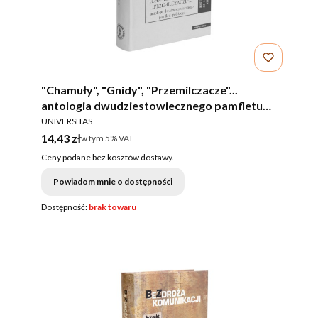
"Chamuły", "Gnidy", "Przemilczacze"...
antologia dwudziestowiecznego pamfletu
PRODUCENT
polskiego
UNIVERSITAS
Cena brutto
14,43 zł
w tym %s VAT
w tym
5%
VAT
Ceny podane bez kosztów dostawy.
Powiadom mnie o dostępności
Dostępność:
brak towaru