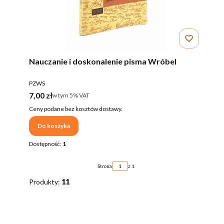
Nauczanie i doskonalenie pisma Wróbel
PRODUCENT
PZWS
Cena brutto
7,00 zł
w tym %s VAT
w tym
5%
VAT
Ceny podane bez kosztów dostawy.
Do koszyka
Dostępność:
1
Strona
z 1
Produkty:
11