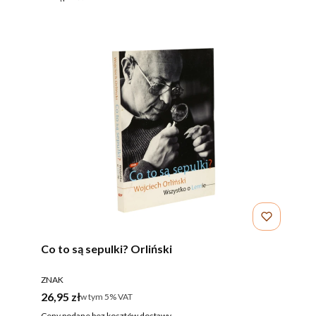
Co to są sepulki? Orliński
PRODUCENT
ZNAK
Cena brutto
26,95 zł
w tym %s VAT
w tym
5%
VAT
Ceny podane bez kosztów dostawy.