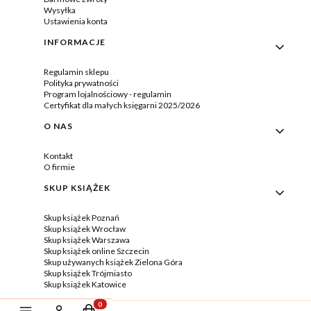
Wysyłka
Ustawienia konta
INFORMACJE
Regulamin sklepu
Polityka prywatności
Program lojalnościowy - regulamin
Certyfikat dla małych księgarni 2025/2026
O NAS
Kontakt
O firmie
SKUP KSIĄŻEK
Skup książek Poznań
Skup książek Wrocław
Skup książek Warszawa
Skup książek online Szczecin
Skup używanych książek Zielona Góra
Skup książek Trójmiasto
Skup książek Katowice
Produkty w koszyku: 0. Zobacz szczegóły