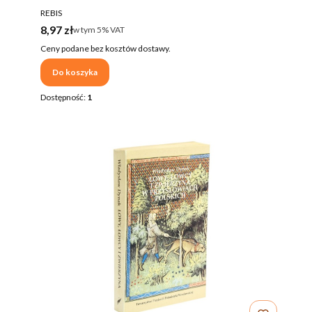
PRODUCENT
REBIS
Cena brutto
8,97 zł
w tym %s VAT
w tym
5%
VAT
Ceny podane bez kosztów dostawy.
Do koszyka
Dostępność:
1