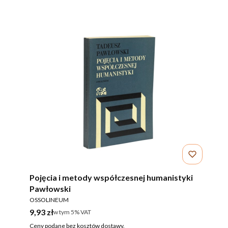
Pojęcia i metody współczesnej humanistyki
Pawłowski
PRODUCENT
OSSOLINEUM
Cena brutto
9,93 zł
w tym %s VAT
w tym
5%
VAT
Ceny podane bez kosztów dostawy.