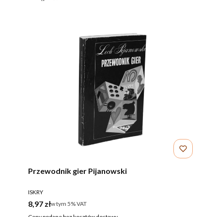
Przewodnik gier Pijanowski
PRODUCENT
ISKRY
Cena brutto
8,97 zł
w tym %s VAT
w tym
5%
VAT
Ceny podane bez kosztów dostawy.