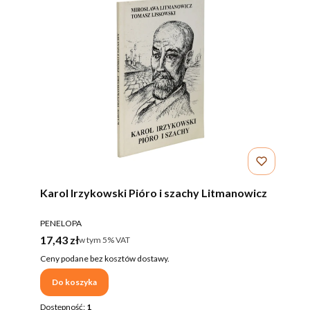
Karol Irzykowski Pióro i szachy Litmanowicz
PRODUCENT
PENELOPA
Cena brutto
17,43 zł
w tym %s VAT
w tym
5%
VAT
Ceny podane bez kosztów dostawy.
Do koszyka
Dostępność:
1