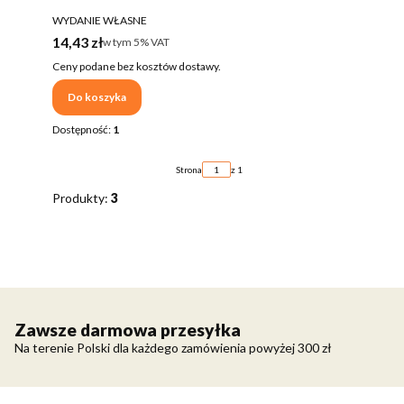
PRODUCENT
WYDANIE WŁASNE
Cena brutto
14,43 zł
w tym %s VAT
w tym
5%
VAT
Ceny podane bez kosztów dostawy.
Do koszyka
Dostępność:
1
Strona
z 1
Produkty:
3
Zawsze darmowa przesyłka
Na terenie Polski dla każdego zamówienia powyżej 300 zł