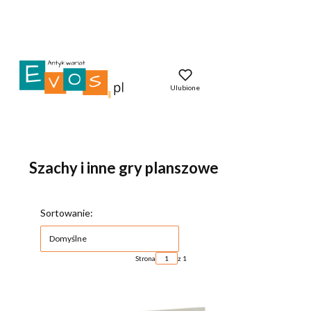
Ulubione
Szachy i inne gry planszowe
Lista produktów
Sortowanie:
Domyślne
Strona
z 1