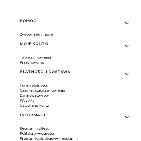
Linki w stopce
POMOC
Zwroty i reklamacje
MOJE KONTO
Twoje zamówienia
Przechowalnia
PŁATNOŚCI I DOSTAWA
Formy płatności
Czas realizacji zamówienia
Darmowe zwroty
Wysyłka
Ustawienia konta
INFORMACJE
Regulamin sklepu
Polityka prywatności
Program lojalnościowy - regulamin