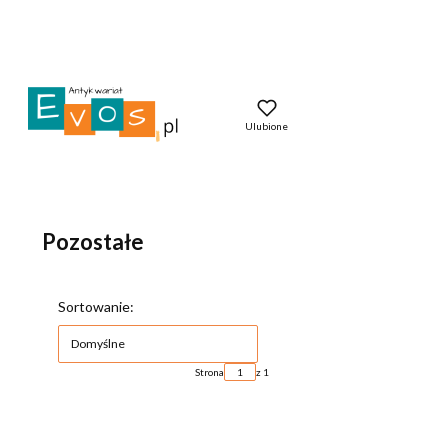
Ulubione
Pozostałe
Lista produktów
Sortowanie:
Domyślne
Strona
z 1