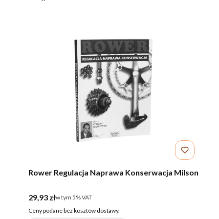
Rower Regulacja Naprawa Konserwacja Milson
Cena brutto
29,93 zł
w tym %s VAT
w tym
5%
VAT
Ceny podane bez kosztów dostawy.