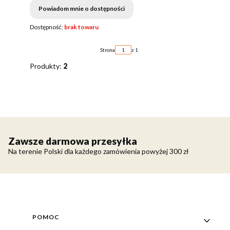
Powiadom mnie o dostępności
Dostępność:
brak towaru
Strona
z 1
Produkty:
2
Zawsze darmowa przesyłka
Na terenie Polski dla każdego zamówienia powyżej 300 zł
Linki w stopce
POMOC