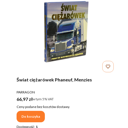
Świat ciężarówek Phaneuf, Menzies
PRODUCENT
PARRAGON
Cena brutto
66,97 zł
w tym %s VAT
w tym
5%
VAT
Ceny podane bez kosztów dostawy.
Do koszyka
Dostępność:
1