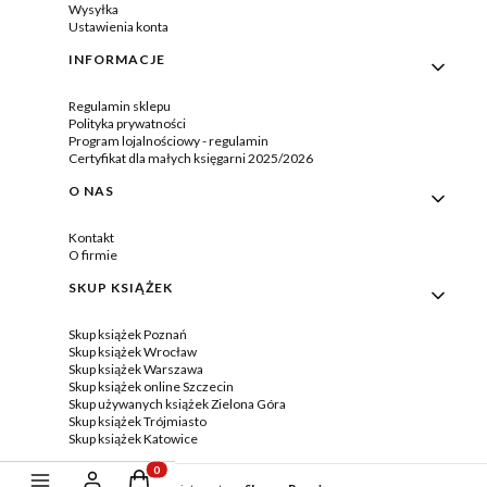
Wysyłka
Ustawienia konta
INFORMACJE
Regulamin sklepu
Polityka prywatności
Program lojalnościowy - regulamin
Certyfikat dla małych księgarni 2025/2026
O NAS
Kontakt
O firmie
SKUP KSIĄŻEK
Skup książek Poznań
Skup książek Wrocław
Skup książek Warszawa
Skup książek online Szczecin
Skup używanych książek Zielona Góra
Skup książek Trójmiasto
Skup książek Katowice
Produkty w koszyku: 0. Zobacz szczegóły