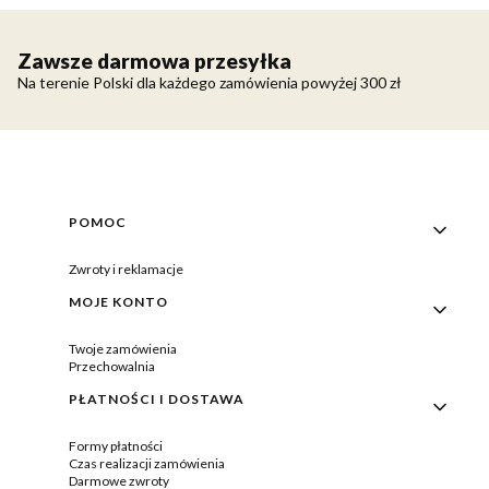
Zawsze darmowa przesyłka
Na terenie Polski dla każdego zamówienia powyżej 300 zł
Linki w stopce
POMOC
Zwroty i reklamacje
MOJE KONTO
Twoje zamówienia
Przechowalnia
PŁATNOŚCI I DOSTAWA
Formy płatności
Czas realizacji zamówienia
Darmowe zwroty