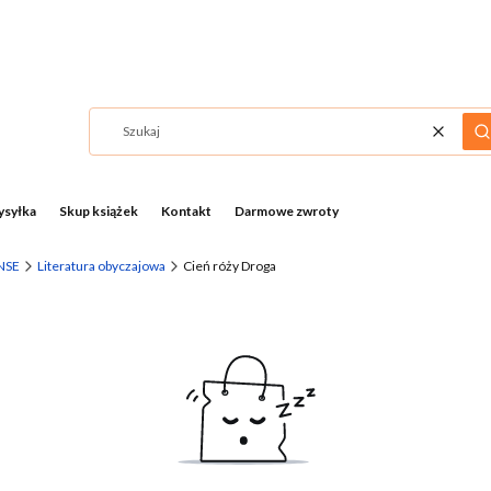
Wyczyść
S
syłka
Skup książek
Kontakt
Darmowe zwroty
NSE
Literatura obyczajowa
Cień róży Droga