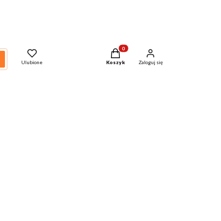
Produkty w koszyku: 0. Zobacz szcze
zukaj
Ulubione
Koszyk
Zaloguj się