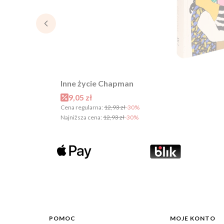
Inne życie Chapman
Cena promocyjna
9,05 zł
Cena regularna:
12,93 zł
-30%
Najniższa cena:
12,93 zł
-30%
Linki w stopce
POMOC
MOJE KONTO