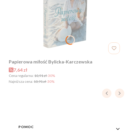
Papierowa miłość Bylicka-Karczewska
Cena promocyjna
7,64 zł
Cena regularna:
10,91 zł
-30%
Najniższa cena:
10,91 zł
-30%
Linki w stopce
POMOC