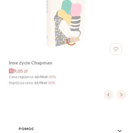
Inne życie Chapman
Cena promocyjna
9,05 zł
Cena regularna:
12,93 zł
-30%
Najniższa cena:
12,93 zł
-30%
Linki w stopce
POMOC