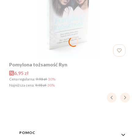
Pomylona tożsamość Ryn
Cena promocyjna
6,95 zł
Cena regularna:
9,93 zł
-30%
Najniższa cena:
9,93 zł
-30%
Linki w stopce
POMOC